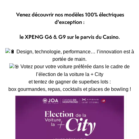
Venez découvrir nos modèles 100% électriques
d'exception :
le XPENG G6 & G9 sur le parvis du Casino.
Design, technologie, performance… l’innovation est à
portée de main.
Votez pour votre voiture préférée dans le cadre de
l’élection de la voiture la + City
et tentez de gagner de superbes lots :
box gourmandes, repas, cocktails et places de bowling !