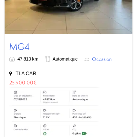
MG4
Occasion
47 813 km
Automatique
TLA CAR
25,900.00
€