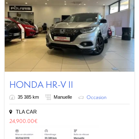
HONDA HR-V II
Occasion
35 385 km
Manuelle
TLA CAR
24,900.00
€