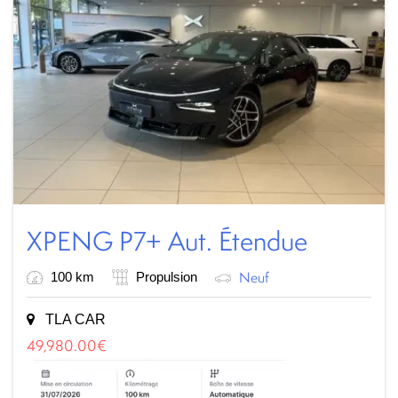
XPENG P7+ Aut. Étendue
Neuf
100 km
Propulsion
TLA CAR
49,980.00
€