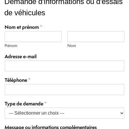
Demande d'informations ou d'essais
de véhicules
Nom et prénom
*
Prénom
Nom
Adresse e-mail
Téléphone
*
Type de demande
*
o
Message ou informations complémentaires