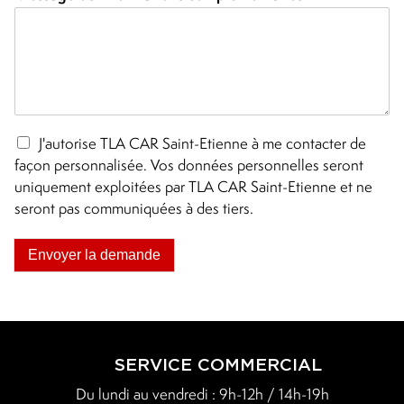
u
e
t
d
e
m
a
n
J'autorise TLA CAR Saint-Etienne à me contacter de
d
façon personnalisée. Vos données personnelles seront
e
uniquement exploitées par TLA CAR Saint-Etienne et ne
seront pas communiquées à des tiers.
Envoyer la demande
SERVICE COMMERCIAL
Du lundi au vendredi : 9h-12h / 14h-19h