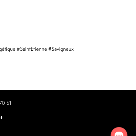
tique #SaintEtienne #Savigneux
70 61
t