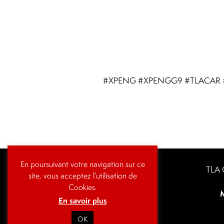
#XPENG #XPENGG9 #TLACAR #Mobi
En poursuivant votre navigation sur ce
TLA 
site, vous acceptez l’utilisation de
Cookies.
M
En savoir plus
OK